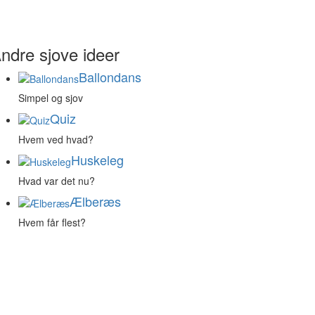
ndre sjove ideer
Ballondans
Simpel og sjov
Quiz
Hvem ved hvad?
Huskeleg
Hvad var det nu?
Ælberæs
Hvem får flest?