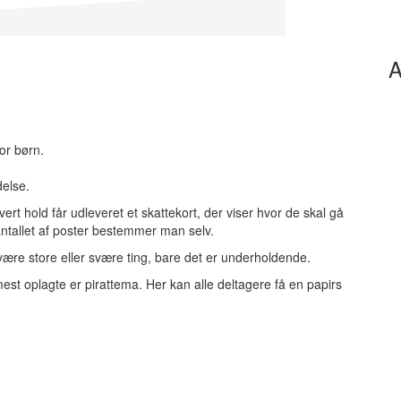
A
or børn.
delse.
ert hold får udleveret et skattekort, der viser hvor de skal gå
antallet af poster bestemmer man selv.
ære store eller svære ting, bare det er underholdende.
mest oplagte er pirattema. Her kan alle deltagere få en papirs