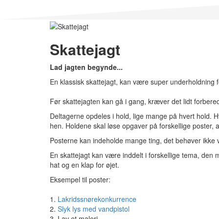
Skattejagt
Lad jagten begynde...
En klassisk skattejagt, kan være super underholdning f
Før skattejagten kan gå i gang, kræver det lidt forbere
Deltagerne opdeles i hold, lige mange på hvert hold. Hv
hen. Holdene skal løse opgaver på forskellige poster, 
Posterne kan indeholde mange ting, det behøver ikke v
En skattejagt kan være inddelt i forskellige tema, den 
hat og en klap for øjet.
Eksempel til poster:
1.
Lakridssnørekonkurrence
2.
Slyk lys med vandpistol
3. Lav et maleri